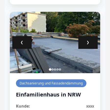
❮
❯
Dachsanierung und Fassadendämmung
Einfamilienhaus in NRW
Kunde:
xxxx